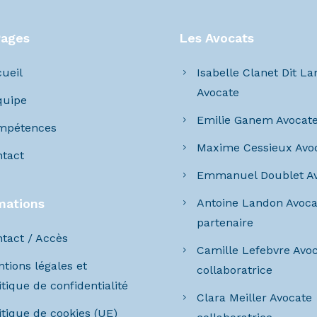
Pages
Les Avocats
ueil
Isabelle Clanet Dit L
Avocate
quipe
Emilie Ganem Avocat
mpétences
Maxime Cessieux Avo
tact
Emmanuel Doublet A
mations
Antoine Landon Avoca
partenaire
tact / Accès
Camille Lefebvre Avo
tions légales et
collaboratrice
itique de confidentialité
Clara Meiller Avocate
itique de cookies (UE)