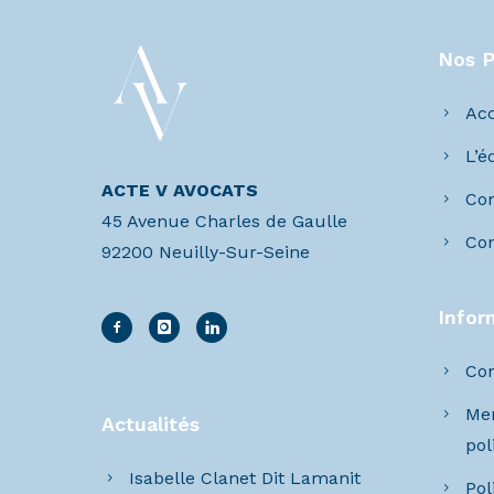
Nos 
Acc
L’é
ACTE V AVOCATS
Co
45 Avenue Charles de Gaulle
Con
92200 Neuilly-Sur-Seine
Infor
Con
Men
Actualités
pol
Isabelle Clanet Dit Lamanit
Pol