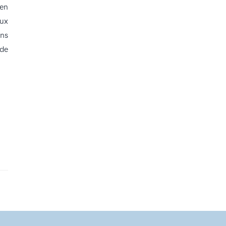
 en
eux
ans
de